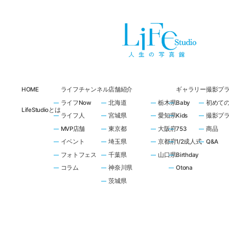
HOME
ライフチャンネル
店舗紹介
ギャラリー
撮影プ
ライフNow
北海道
栃木県
Baby
初めて
LifeStudioとは
ライフ人
宮城県
愛知県
Kids
撮影プ
MVP店舗
東京都
大阪府
753
商品
イベント
埼玉県
京都府
1/2成人式
Q&A
フォトフェス
千葉県
山口県
Birthday
コラム
神奈川県
Otona
茨城県