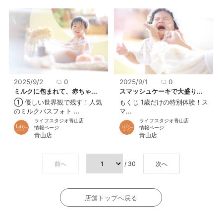
2025/9/2
0
2025/9/1
0
ミルクに包まれて、赤ちゃ...
スマッシュケーキで大盛り...
① 優しい世界観で残す！人気
もくじ 1歳だけの特別体験！ス
のミルクバスフォト ...
マ...
ライフスタジオ青山店
ライフスタジオ青山店
情報ページ
情報ページ
青山店
青山店
前へ
/ 30
次へ
店舗トップへ戻る