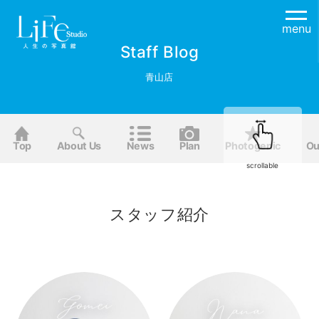
menu
Staff Blog
青山店
Top
About Us
News
Plan
Photogenic
Ou
scrollable
スタッフ紹介