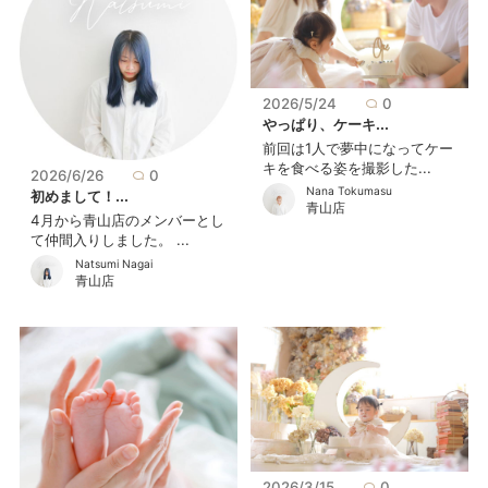
2026/5/24
0
やっぱり、ケーキ...
前回は1人で夢中になってケー
キを食べる姿を撮影した...
2026/6/26
0
Nana Tokumasu
初めまして！...
青山店
4月から青山店のメンバーとし
て仲間入りしました。 ...
Natsumi Nagai
青山店
2026/3/15
0