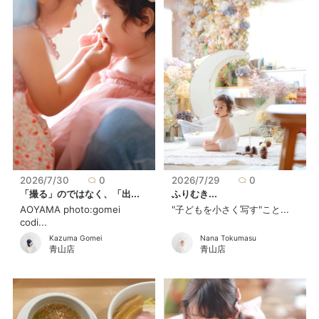
2026/7/30
0
2026/7/29
0
「撮る」のではなく、「出...
ふりむき...
AOYAMA photo:gomei
"子どもを小さく写す"こと...
codi...
Kazuma Gomei
Nana Tokumasu
青山店
青山店