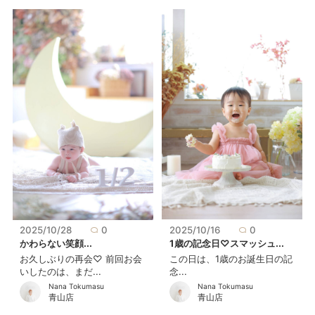
2025/10/16
0
2025/10/28
0
1歳の記念日♡スマッシュ...
かわらない笑顔...
この日は、1歳のお誕生日の記
お久しぶりの再会♡ 前回お会
念...
いしたのは、まだ...
Nana Tokumasu
Nana Tokumasu
青山店
青山店