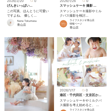
2026/2/20
0
2026/1/26
0
げんきいっぱい...
スマッシュケーキ 撮影 ...
この写真、ほんとうに可愛い
スマッシュケーキ撮影やミル
ですよね。 優しく...
クバス撮影を検討...
ライフスタジオ青山店
Nana Tokumasu
情報ページ
青山店
青山店
2026/1/17
0
港区・千代田区・文京区か...
スマッシュケーキやミルクバ
ス撮影を考え始めると、 ...
ライフスタジオ青山店