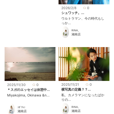
2026/2/8
0
シュワッチ。...
ウルトラマン、今の時代もし
っか...
RINA。
湘南店
2025/11/21
0
2025/11/30
0
横写真の定義？？...
＊スガのエッセイは休憩中...
私、カメラマンになったばか
Miyakojima, Okinawa &n...
りの...
RINA。
ｽｶﾞﾁｬﾝ
湘南店
湘南店