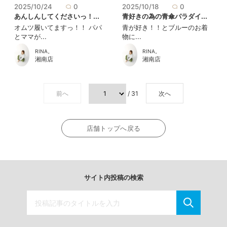
2025/10/24
0
2025/10/18
0
あんしんしてくださいっ！...
青好きの為の青傘パラダイ...
オムツ履いてますっ！！ パパ
青が好き！！とブルーのお着
とママが...
物に...
RINA。
RINA。
湘南店
湘南店
前へ
/ 31
次へ
店舗トップへ戻る
サイト内投稿の検索