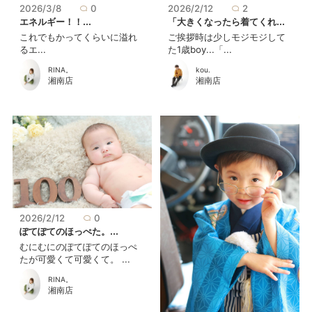
2026/3/8
0
2026/2/12
2
エネルギー！！...
「大きくなったら着てくれ...
これでもかってくらいに溢れ
ご挨拶時は少しモジモジして
るエ...
た1歳boy...「...
RINA。
kou.
湘南店
湘南店
2026/2/12
0
ぽてぽてのほっぺた。...
むにむにのぽてぽてのほっぺ
たが可愛くて可愛くて。 ...
RINA。
湘南店