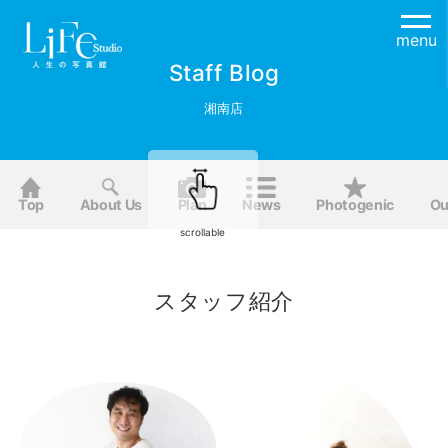
menu
Staff Blog
湘南店
Top
About Us
Plan
News
Photogenic
Ou
scrollable
スタッフ紹介