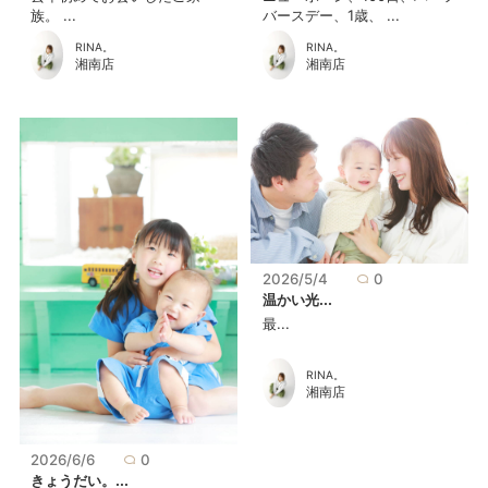
族。 ...
バースデー、1歳、 ...
RINA。
RINA。
湘南店
湘南店
2026/5/4
0
温かい光...
最...
RINA。
湘南店
2026/6/6
0
きょうだい。...