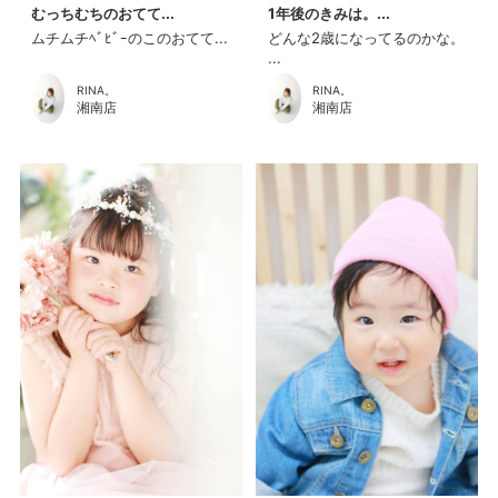
むっちむちのおてて...
1年後のきみは。...
ムチムチﾍﾞﾋﾞｰのこのおてて...
どんな2歳になってるのかな。
...
RINA。
RINA。
湘南店
湘南店