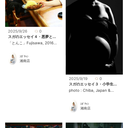
2025/9/26
0
スガのエッセイ４・悪夢と...
「とんこ」Fujisawa, 2016...
ｽｶﾞﾁｬﾝ
湘南店
2025/9/19
0
スガのエッセイ３・小学生...
photo : Chiba, Japan &...
ｽｶﾞﾁｬﾝ
湘南店