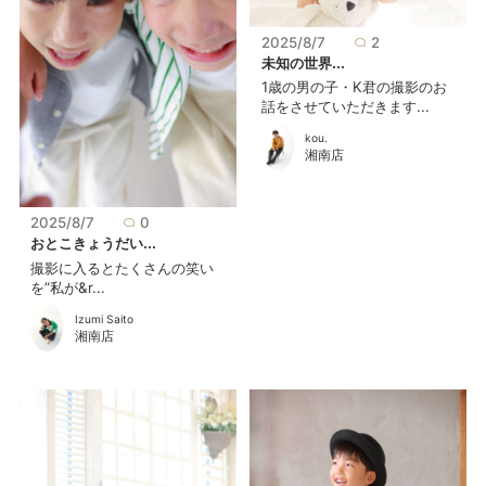
2025/8/7
2
未知の世界...
1歳の男の子・K君の撮影のお
話をさせていただきます...
kou.
湘南店
2025/8/7
0
おとこきょうだい...
撮影に入るとたくさんの笑い
を”私が&r...
Izumi Saito
湘南店