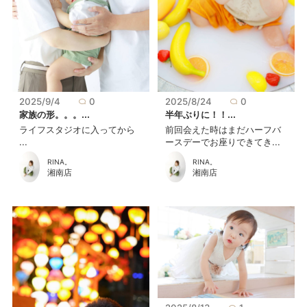
2025/8/24
0
2025/9/4
0
半年ぶりに！！...
家族の形。。。...
前回会えた時はまだハーフバ
ライフスタジオに入ってから
ースデーでお座りできてき...
...
RINA。
RINA。
湘南店
湘南店