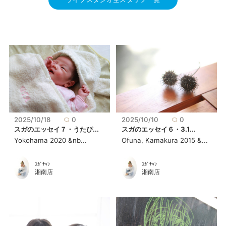
2025/10/18
0
2025/10/10
0
スガのエッセイ７・うたぴ...
スガのエッセイ６・3.1...
Yokohama 2020 &nb...
Ofuna, Kamakura 2015 &...
ｽｶﾞﾁｬﾝ
ｽｶﾞﾁｬﾝ
湘南店
湘南店