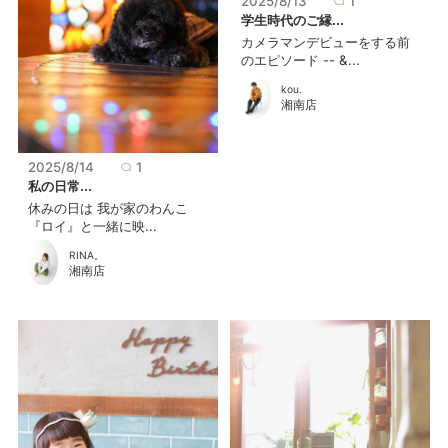
2025/8/13
1
学生時代のご縁...
カメラマンデビューをする前
のエピソード -- &...
kou.
湘南店
2025/8/14
1
私の日常...
休みの日は 我が家のわんこ
『ロイ』と一緒に映...
RINA。
湘南店