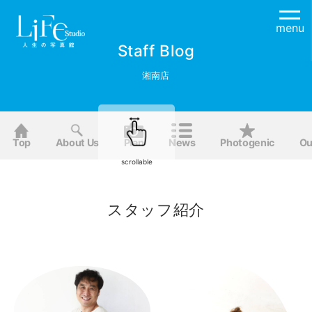
menu
Staff Blog
湘南店
Top
About Us
Plan
News
Photogenic
Ou
scrollable
スタッフ紹介