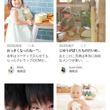
2025/8/9
0
2025/8/7
1
おっきくなったね～^^...
じゆうがぼくたちのだいめ...
去年はコーディで入らせても
おとこのこ兄弟は本当に自由
らったクレラップのCMか...
なメンツが多い。 ...
RINA。
Izumi Saito
湘南店
湘南店