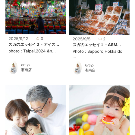
2025/9/12
0
2025/9/5
2
スガのエッセイ２・アイス...
スガのエッセイ１・ASM...
photo : Taipei,2024 &n...
Photo : Sapporo,Hokkaido
...
ｽｶﾞﾁｬﾝ
ｽｶﾞﾁｬﾝ
湘南店
湘南店