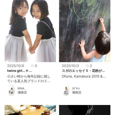
2025/10/6
0
2025/10/3
2
twins girl…☆...
スガのエッセイ５・花粉が...
小さい時から毎年記録に残し
Ofuna, Kamakura 2015 &...
ている某人気ブランドのド...
RINA。
ｽｶﾞﾁｬﾝ
湘南店
湘南店