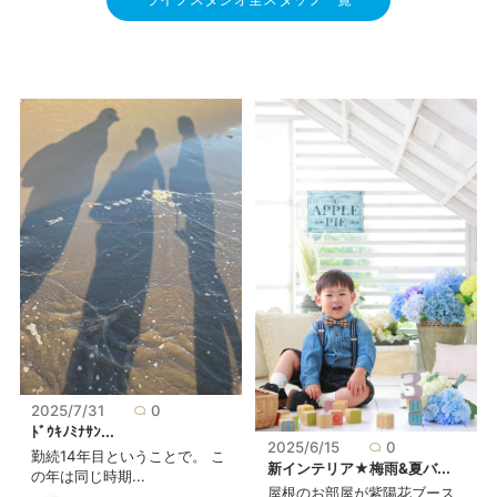
2025/7/31
0
ﾄﾞｳｷﾉﾐﾅｻﾝ...
2025/6/15
0
勤続14年目ということで。 こ
新インテリア★梅雨&夏バ...
の年は同じ時期...
屋根のお部屋が紫陽花ブース