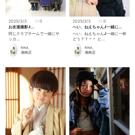
2025/3/3
0
2025/2/3
0
お友達撮影♪...
へい、ねえちゃん♪一緒に...
同じクラブチームで一緒にサ
へい、ねえちゃん♪一緒に一杯
ッカ...
どう？？＾＾ と...
RINA。
RINA。
湘南店
湘南店