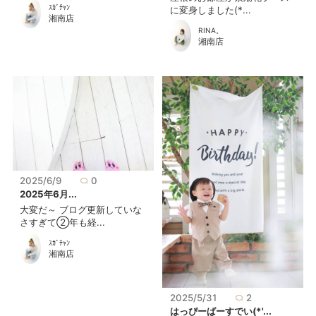
ｽｶﾞﾁｬﾝ
に変身しました(*...
湘南店
RINA。
湘南店
2025/6/9
0
2025年6月...
大変だ～ ブログ更新していな
さすぎて②年も経...
ｽｶﾞﾁｬﾝ
湘南店
2025/5/31
2
はっぴーばーすでい(*'...