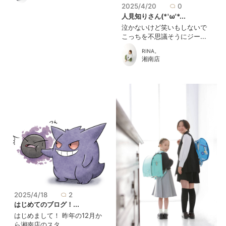
2025/4/20
0
人見知りさん(*'ω'*...
泣かないけど笑いもしないで
こっちを不思議そうにジー...
RINA。
湘南店
2025/4/18
2
はじめてのブログ！...
はじめまして！ 昨年の12月か
ら湘南店のスタ...