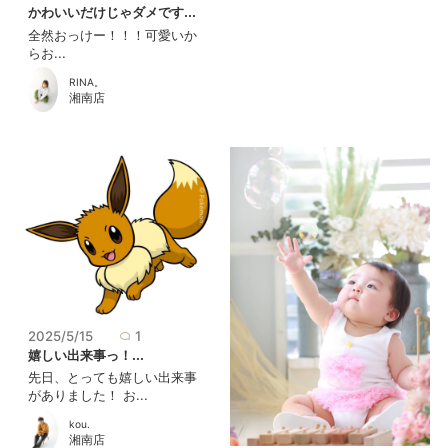
かわいいだけじゃダメです...
全然おっけー！！！可愛いか
らお...
RINA。
湘南店
2025/5/15
1
嬉しい出来事っ！...
先日、とっても嬉しい出来事
がありました！ お...
kou.
湘南店