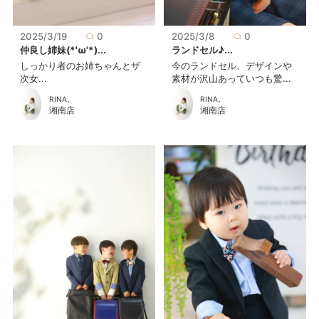
2025/3/19
0
2025/3/8
0
仲良し姉妹(*'ω'*)...
ランドセル♪...
しっかり者のお姉ちゃんとザ
今のランドセル、デザインや
次女...
素材が沢山あっていつも驚...
RINA。
RINA。
湘南店
湘南店