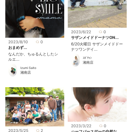
2023/6/22
0
サザンメイドドーナツON...
2023/8/10
0
6/20火曜日 サザンメイドドー
おまめず...
ナツワンデイ...
なんだか、ちゅるんとしたシ
ｽｶﾞﾁｬﾝ
ルエ...
湘南店
Izumi Saito
湘南店
2023/3/22
0
2023/5/25
2
ハーフバースデーの自然な...