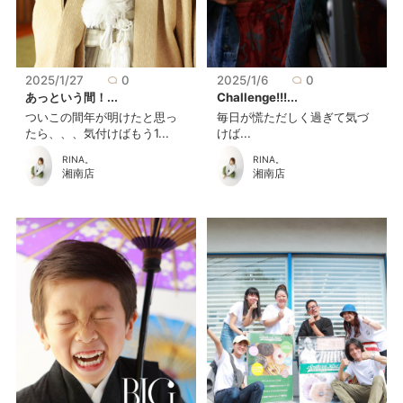
2025/1/27
0
2025/1/6
0
あっという間！...
Ⅽhallenge!!!...
ついこの間年が明けたと思っ
毎日が慌ただしく過ぎて気づ
たら、、、気付けばもう1...
けば...
RINA。
RINA。
湘南店
湘南店