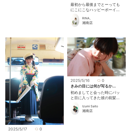
最初から最後までとーっても
にこにこなハッピーボーイ...
RINA。
湘南店
2025/5/16
0
きみの目には何が写るか...
初めましてと会った時にパッ
と目に入ってきた彼の前髪...
Izumi Saito
湘南店
2025/5/17
0