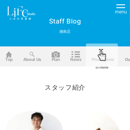
menu
Staff Blog
湘南店
Top
About Us
Plan
News
Photogenic
Ou
scrollable
スタッフ紹介