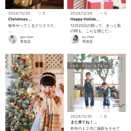
2024/12/30
0
2024/12/29
0
Christmas....
Happy Holida...
毎年やってくるクリスマス、
12月25日の朝って、きっと私
...
の時も、こんな感じだ...
gon chan
ku-chan
草加店
草加店
2024/12/10
0
また来てね！...
昨年の１２月に撮影をさせて