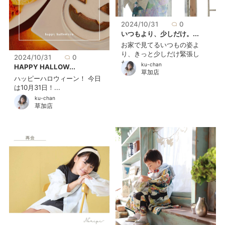
2024/10/31
0
いつもより、少しだけ。...
お家で見てるいつもの姿よ
り、きっと少しだけ緊張し
2024/10/31
0
た...
ku-chan
HAPPY HALLOW...
草加店
ハッピーハロウィーン！ 今日
は10月31日！...
ku-chan
草加店