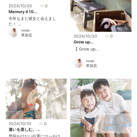
2024/10/30
0
Memory＃10...
今年もまた彼女と会えまし
た！ ...
noripi-
草加店
2024/10/30
0
Grow up...
【 Grow up...
noripi-
草加店
2024/10/10
0
違いを楽しむ。...
普段かけない位置にひっかけ