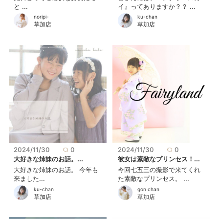
と ...
イ』ってありますか？？ ...
noripi-
ku-chan
草加店
草加店
2024/11/30
0
2024/11/30
0
大好きな姉妹のお話。...
彼女は素敵なプリンセス！...
大好きな姉妹のお話。 今年も
今回七五三の撮影で来てくれ
来ました...
た素敵なプリンセス。 ...
ku-chan
gon chan
草加店
草加店