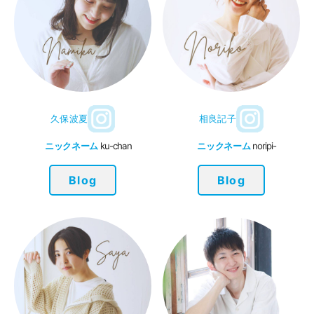
久保波夏
相良記子
ニックネーム
ku-chan
ニックネーム
noripi-
Blog
Blog