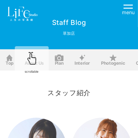
menu
Staff Blog
草加店
Top
About Us
Plan
Interior
Photogenic
scrollable
スタッフ紹介