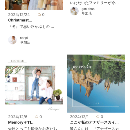
いただいたファミリーが今...
gon chan
草加店
2024/12/24
0
Christmast...
『冬』で思い浮かぶもの ...
noripi-
草加店
2024/12/6
0
2024/12/1
0
Memory＃11...
ここが私のアナザースカイ...
先日とっても愉快なお友だち
皆さんには、『アナザースカ