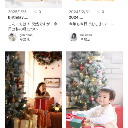
2025/1/25
0
2024/12/31
0
Birthday....
2024....
こんにちは！ 突然ですが、今
今年も今日でおしまい！ ...
日は私の母につい...
gon chan
ku-chan
草加店
草加店