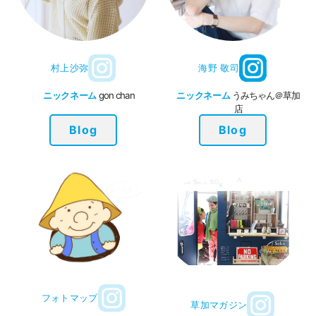
村上沙弥
海野 敬司
ニックネーム
gon chan
ニックネーム
うみちゃん＠草加
店
Blog
Blog
フォトマップ
草加マガジン