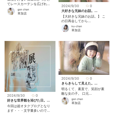
てレースカーテンを広げれ...
2024/9/30
0
gon chan
大好きな兄妹のお話。...
草加店
【大好きな兄妹のお話。】 こ
の日再会してから...
ku-chan
草加店
2024/9/30
0
きらきらして見えた。...
明るくて、素直で、笑顔が素
敵な女の子。 口元...
2024/9/30
0
gon chan
好きな世界観を浴びた日。...
草加店
今回は超オタクブログとなり
ます・・・文字量多いので...