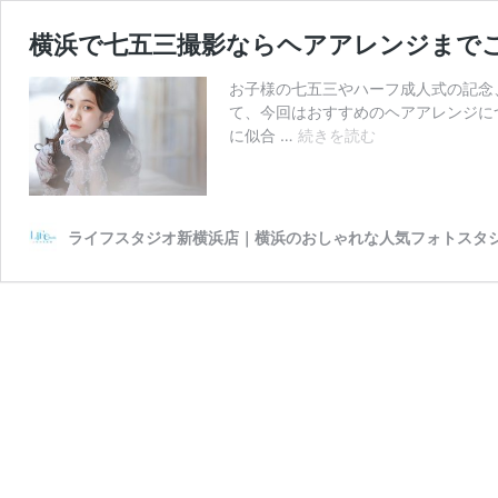
横浜で七五三撮影ならヘアアレンジまで
お子様の七五三やハーフ成人式の記念
て、今回はおすすめのヘアアレンジに
横
に似合 …
続きを読む
浜
で
七
五
ライフスタジオ新横浜店｜横浜のおしゃれな人気フォトスタ
三
撮
影
な
ら
ヘ
ア
ア
レ
ン
ジ