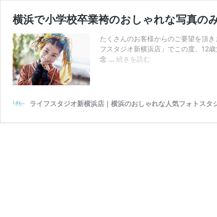
横浜で小学校卒業袴のおしゃれな写真の
たくさんのお客様からのご要望を頂き
フスタジオ新横浜店」でこの度、12
横
念 …
続きを読む
浜
で
小
学
ライフスタジオ新横浜店｜横浜のおしゃれな人気フォトスタ
校
卒
業
袴
の
お
し
ゃ
れ
な
写