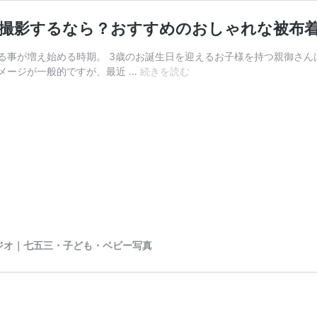
を撮影するなら？おすすめのおしゃれな被布
る事が増え始める時期。 3歳のお誕生日を迎えるお子様を持つ親御さん
横
メージが一般的ですが、最近 …
続きを読む
浜
フ
ォ
ト
ス
タ
ジ
オ
で
七
五
ジオ｜七五三・子ども・ベビー写真
三
3
歳
男
の