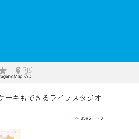
togenic
Map
FAQ
ュケーキもできるライフスタジオ
3565
0