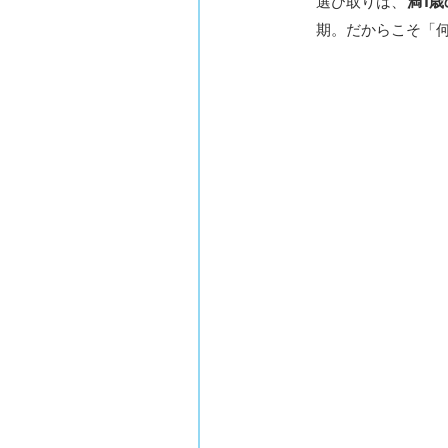
選び取りは、
満1
期。だからこそ「