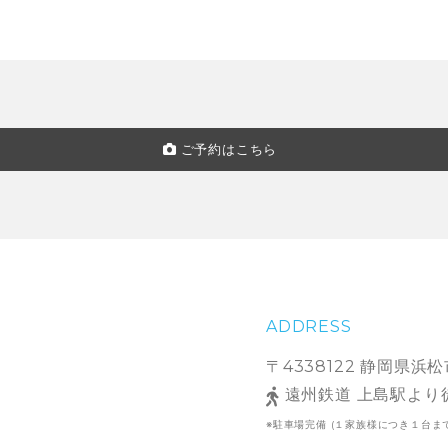
ご予約はこちら
ADDRESS
〒4338122 静岡県浜松
遠州鉄道 上島駅より
※駐車場完備 (１家族様につき１台ま