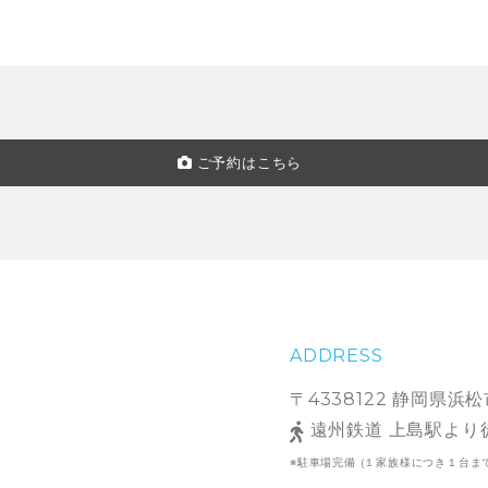
ご予約はこちら
ADDRESS
〒4338122 静岡県浜松
遠州鉄道 上島駅より
※駐車場完備 (１家族様につき１台ま