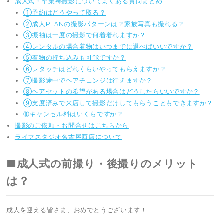
成人式・卒業袴撮影についてよくある質問まとめ
①予約はどうやって取る？
②成人PLANの撮影パターンは？家族写真も撮れる？
③振袖は一度の撮影で何着着れますか？
④レンタルの場合着物はいつまでに選べばいいですか？
⑤着物の持ち込みも可能ですか？
⑥レタッチはどれくらいやってもらえますか？
⑦撮影途中でヘアチェンジは行えますか？
⑧ヘアセットの希望がある場合はどうしたらいいですか？
⑨支度済みで来店して撮影だけしてもらうこともできますか？
⑩キャンセル料はいくらですか？
撮影のご依頼・お問合せはこちらから
ライフスタジオ名古屋西店について
■成人式の前撮り・後撮りのメリット
は？
成人を迎える皆さま、おめでとうございます！