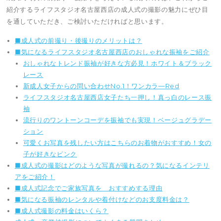
紹介するライフスタジオ名古屋西店の成人式の撮影の魅力にぜひ目
を通していただき、ご検討いただければと思います。
■成人式の前撮り・後撮りのメリットは？
■気になるライフスタジオ名古屋西店のおしゃれな振袖をご紹介
おしゃれなトレンド振袖が好きな方必見！ホワイト＆ブラック
レース
新成人女子からの問い合わせNo.1！ワンカラ―Red
ライフスタジオ名古屋西店女子たち一押し！真っ白のレース振
袖
流行りのワントーンコーデを振袖でも実現！ベージュグラデー
ション
可愛くお写真を残したい方はこちらのお着物がおすすめ！女の
子が好きなピンク
■成人式の撮影はどのような写真が撮れるの？気になるインテリ
アをご紹介！
■成人式記念でご家族写真を おすすめする理由
■気になる振袖のレンタルや着付けなどのお支度料金は？
■成人式撮影の料金はいくら？