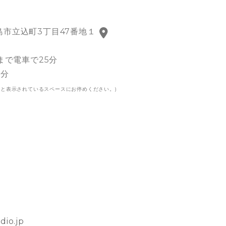
津島市立込町3丁目47番地１
で電車で25分
0分
LIFE3と表示されているスペースにお停めください。)
dio.jp