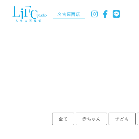
名古屋西店
全て
赤ちゃん
子ども