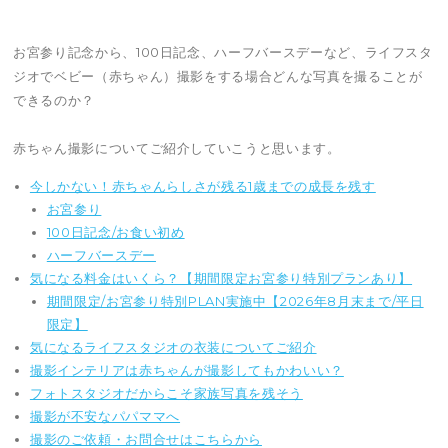
お宮参り記念から、100日記念、ハーフバースデーなど、ライフスタ
ジオでベビー（赤ちゃん）撮影をする場合どんな写真を撮ることが
できるのか？
赤ちゃん撮影についてご紹介していこうと思います。
今しかない！赤ちゃんらしさが残る1歳までの成長を残す
お宮参り
100日記念/お食い初め
ハーフバースデー
気になる料金はいくら？【期間限定お宮参り特別プランあり】
期間限定/お宮参り特別PLAN実施中【2026年8月末まで/平日
限定】
気になるライフスタジオの衣装についてご紹介
撮影インテリアは赤ちゃんが撮影してもかわいい？
フォトスタジオだからこそ家族写真を残そう
撮影が不安なパパママへ
撮影のご依頼・お問合せはこちらから