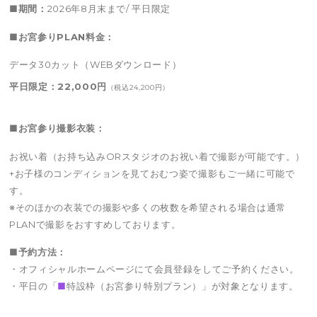
■期間：
2026年8月末まで/ 平日限定
■お宮参りPLAN料金：
データ30カット（WEBダウンロード）
平日限定：22,000円
（税込24,200円）
■お宮参り撮影衣装：
お祝い着（お持ち込みORスタジオのお祝い着で撮影が可能です。）
+お子様のコンディションを見ておむつ姿で撮影もご一緒に可能で
す。
※そのほかの衣装での撮影や多くの枚数を希望される場合は通常
PLANで撮影をおすすめしております。
■予約方法：
・オフィシャルホームページにて会員登録をしてご予約ください。
・平日の「
■
特設枠（お宮参り特別プラン）」が対象となります。