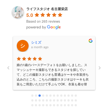
ライフスタジオ 名古屋栄店
5.0
Based on 265 reviews
須山理恵
a month ago
‹
›
ス
娘の成人式でお世話になりました。お出迎えからお
娘
見送りまでとにかく楽しい時間を提供して頂きまし
せ
ち
た！出来上がりも迅速に対応していただき離れて暮
何
衣
らす娘との写真をすぐに見れて寂しさを忘れさせて
し
くれます。もちろん出来映えも大満足の仕上がりで
影
し
した！母親としては一大イベントでしたのでライフ
て
っ
スタジオさんで本当に良かった！ここを探して選ん
す
ら
でくれた娘に感謝です！！
子
が
す