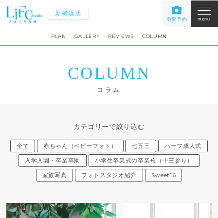
新横浜店
撮影予約
menu
PLAN
GALLERY
REVIEWS
COLUMN
COLUMN
コラム
カテゴリーで絞り込む
全て
赤ちゃん（ベビーフォト）
七五三
ハーフ成人式
入学入園・卒業卒園
小学生卒業式の卒業袴（十三参り）
家族写真
フォトスタジオ紹介
Sweet16