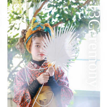
l
13Ceremony