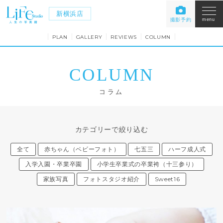
新横浜店
撮影予約
menu
PLAN
GALLERY
REVIEWS
COLUMN
COLUMN
コラム
カテゴリーで絞り込む
全て
赤ちゃん（ベビーフォト）
七五三
ハーフ成人式
入学入園・卒業卒園
小学生卒業式の卒業袴（十三参り）
家族写真
フォトスタジオ紹介
Sweet16