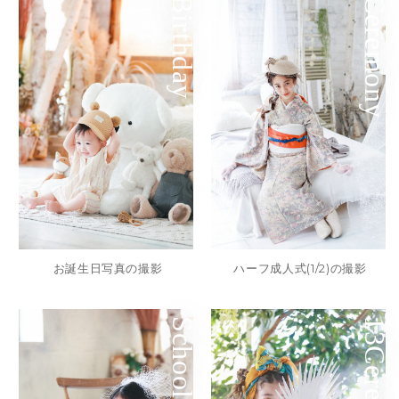
Birthday
Ceremony
ハーフ成人式(1/2)の撮影
お誕生日写真の撮影
School
13Ceremony