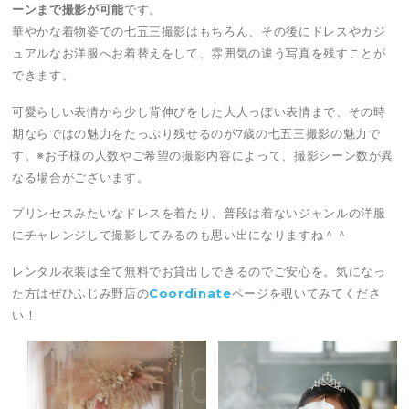
ーンまで撮影が可能
です。
華やかな着物姿での七五三撮影はもちろん、その後にドレスやカジ
ュアルなお洋服へお着替えをして、雰囲気の違う写真を残すことが
できます。
可愛らしい表情から少し背伸びをした大人っぽい表情まで、その時
期ならではの魅力をたっぷり残せるのが7歳の七五三撮影の魅力で
す。※お子様の人数やご希望の撮影内容によって、撮影シーン数が異
なる場合がございます。
プリンセスみたいなドレスを着たり、普段は着ないジャンルの洋服
にチャレンジして撮影してみるのも思い出になりますね＾＾
レンタル衣装は全て無料でお貸出しできるのでご安心を。気になっ
た方はぜひふじみ野店の
Coordinate
ページを覗いてみてくださ
い！