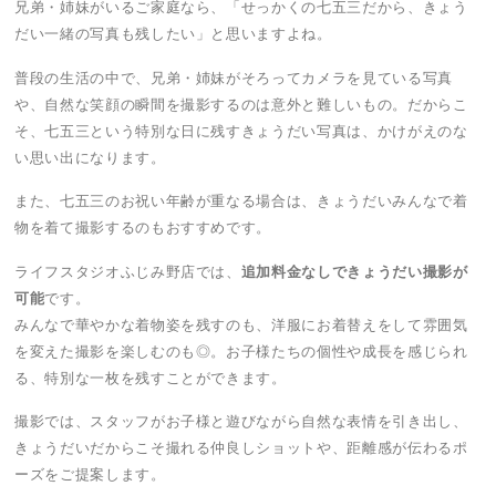
兄弟・姉妹がいるご家庭なら、「せっかくの七五三だから、きょう
だい一緒の写真も残したい」と思いますよね。
普段の生活の中で、兄弟・姉妹がそろってカメラを見ている写真
や、自然な笑顔の瞬間を撮影するのは意外と難しいもの。だからこ
そ、七五三という特別な日に残すきょうだい写真は、かけがえのな
い思い出になります。
また、七五三のお祝い年齢が重なる場合は、きょうだいみんなで着
物を着て撮影するのもおすすめです。
ライフスタジオふじみ野店では、
追加料金なしできょうだい撮影が
可能
です。
みんなで華やかな着物姿を残すのも、洋服にお着替えをして雰囲気
を変えた撮影を楽しむのも◎。お子様たちの個性や成長を感じられ
る、特別な一枚を残すことができます。
撮影では、スタッフがお子様と遊びながら自然な表情を引き出し、
きょうだいだからこそ撮れる仲良しショットや、距離感が伝わるポ
ーズをご提案します。