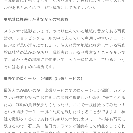
写真撮影にも様々なタイプがあります。ご家族によって合うスタイ
ルがあると思うので、ぜひ参考にしてみてください！
●地域に根差した昔ながらの写真館
スタジオで撮影といえば、やはり住んでいる地域に昔からある写真
館や、ショッピングモールの中に入っていて利用しやすいチェーン
店がまず思い浮かぶでしょう。個人経営で地域に根差している写真
館は独特の温かみがあり、撮影実績もかなり豊富なところが多いで
す。昔からその地域にお住まいで、今も一緒に暮らしているという
方にはおすすめの場所です。
●外でのロケーション撮影（出張サービス）
最近人気が高いのが、出張サービスでのロケーション撮影。カメラ
マンが機材を持ってお住まいの地域や撮影したい場所に来てくれる
ため、移動の負担が少なくなったり、ここで一度は撮ってみたい！
という場所で一生に一度の写真を残したりすることができます。神
社で撮影をするのであればお参りの一緒に出来て、その姿も写真に
残せるので一石二鳥！後日カメラマンが編集をして納品をしてくれ
るため、いつもの風景が少し違ったように見える写真が残せるかも