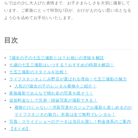
らではの少し大人びた表情まで、お子さまらしさを大切に撮影して
います。ご家族にとって特別な1日が、かけがえのない思い出となる
よう心を込めてお手伝いいたします。
目次
7歳女の子の七五三撮影とは？お祝いの意味を解説
七歳の七五三撮影はいつする？おすすめの時期を解説！
七五三撮影のスタイルを比較！
ライフスタジオふじみ野店が選ばれる理由！七五三撮影の魅力
人気の7歳女の子のレンタル着物をご紹介！
家族撮影でみんなで晴れ姿の写真を残そう！
追加料金なしで兄弟・姉妹写真が撮影できる！
着物だけじゃない！洋装写真やカジュアル撮影も楽しめるのが
ライフスタジオの魅力♪ 衣装は全て無料でレンタル！
写真・スライドショーのデータは当日お渡し！料金体系のご案内
【まとめ】