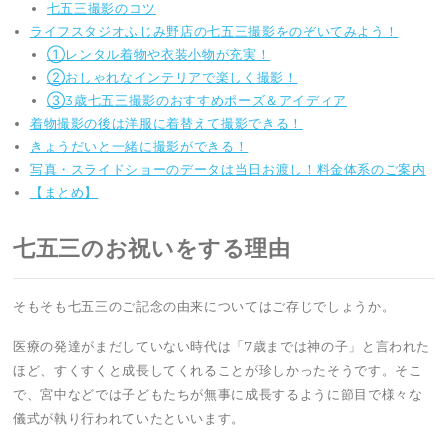
七五三撮影のコツ
ライフスタジオふじみ野店の七五三撮影をのぞいてみよう！
①レンタル着物や衣装小物が充実！
②おしゃれなインテリアで楽しく撮影！
③3歳七五三撮影のおすすめポーズ＆アイディア
着物撮影の後は洋服に着替えて撮影できる！
きょうだいと一緒に撮影ができる！
写真・スライドショーのデータは当日お渡し！料金体系のご案内
【まとめ】
七五三のお祝いをする理由
そもそも七五三のご記念の由来についてはご存じでしょうか。
医療の発達がまだしていない時代は「7歳までは神の子」と言われた
ほど、すくすくと成長してくれることが珍しかったそうです。そこ
で、宮中などでは子どもたちが無事に成長するように節目で様々な
儀式が執り行われていたといいます。