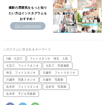
撮影の雰囲気をもっと知り
たい方はインスタグラムも
おすすめ！
Go! Instagram
このコラムに含まれるキーワード
3歳 七五三
フォトスタジオ 埼玉 人気
七五三 フォトスタジオ
七五三 写真撮影
埼玉 フォトスタジオ
川越市 フォトスタジオ
川越市 写真スタジオ
川越市 写真館
志木市 フォトスタジオ
志木市 写真館
志木市 子ども写真館