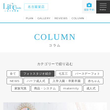
名古屋栄店
撮影予約
menu
PLAN
GALLERY
REVIEWS
COLUMN
COLUMN
コラム
カテゴリーで絞り込む
全て
フォトスタジオ紹介
七五三
バースデーフォト
NEWS
ハーフ成人式
入学入園・卒業卒園
赤ちゃん
家族写真
商品・システム
maternity
成人式