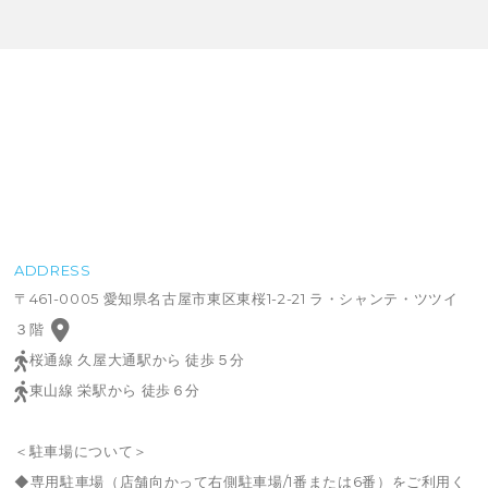
ADDRESS
〒461-0005 愛知県名古屋市東区東桜1-2-21 ラ・シャンテ・ツツイ
３階
桜通線 久屋大通駅から 徒歩５分
東山線 栄駅から 徒歩６分
＜駐車場について＞
◆専用駐車場（店舗向かって右側駐車場/1番または6番）をご利用く