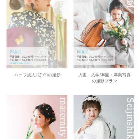
Ceremony
ハーフ成人式(1/2)の撮影
入園・入学/卒園・卒業写真
の撮影プラン
maternity
Seijinshiki