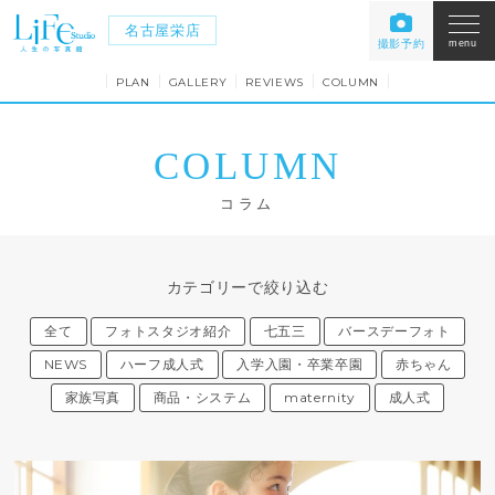
名古屋栄店
撮影予約
menu
PLAN
GALLERY
REVIEWS
COLUMN
COLUMN
コラム
カテゴリーで絞り込む
全て
フォトスタジオ紹介
七五三
バースデーフォト
NEWS
ハーフ成人式
入学入園・卒業卒園
赤ちゃん
家族写真
商品・システム
maternity
成人式