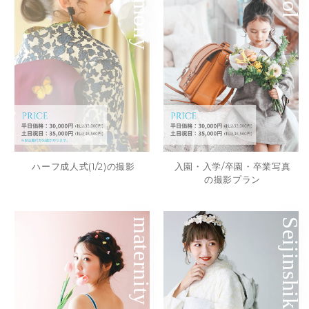
Ceremony
ハーフ成人式(1/2)の撮影
入園・入学/卒園・卒業写真
の撮影プラン
maternity
Seijinshiki