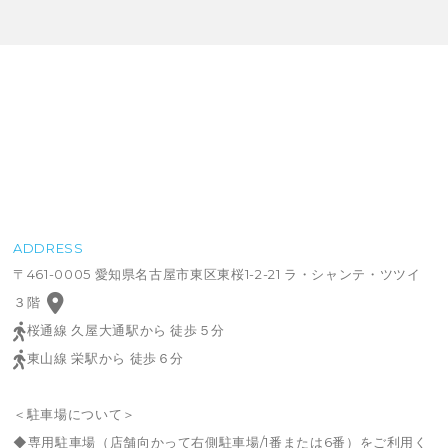
ADDRESS
〒461-0005 愛知県名古屋市東区東桜1-2-21 ラ・シャンテ・ツツイ
３階
桜通線 久屋大通駅から 徒歩５分
東山線 栄駅から 徒歩６分
＜駐車場について＞
◆専用駐車場（店舗向かって右側駐車場/1番または6番）をご利用く