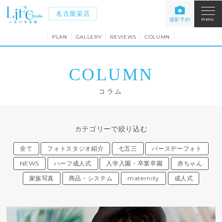
名古屋栄店
撮影予約
menu
PLAN
GALLERY
REVIEWS
COLUMN
COLUMN
コラム
カテゴリーで絞り込む
全て
フォトスタジオ紹介
七五三
バースデーフォト
NEWS
ハーフ成人式
入学入園・卒業卒園
赤ちゃん
家族写真
商品・システム
maternity
成人式