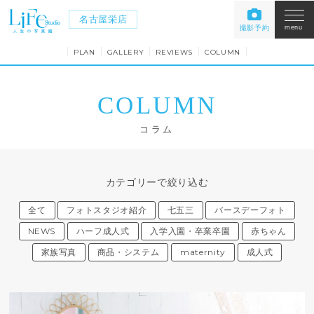
名古屋栄店
撮影予約
menu
PLAN
GALLERY
REVIEWS
COLUMN
COLUMN
コラム
カテゴリーで絞り込む
全て
フォトスタジオ紹介
七五三
バースデーフォト
NEWS
ハーフ成人式
入学入園・卒業卒園
赤ちゃん
家族写真
商品・システム
maternity
成人式