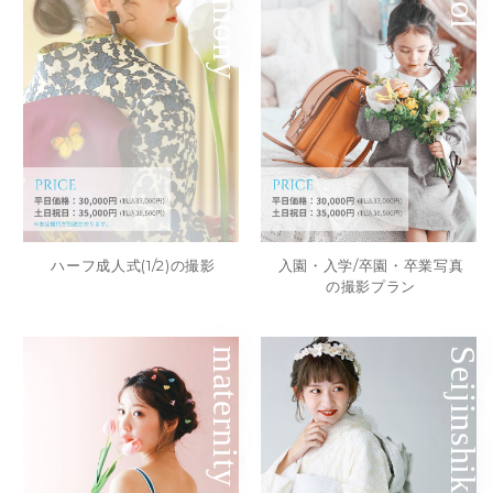
Ceremony
ハーフ成人式(1/2)の撮影
入園・入学/卒園・卒業写真
の撮影プラン
maternity
Seijinshiki