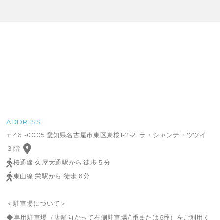
ADDRESS
〒461-0005 愛知県名古屋市東区東桜1-2-21 ラ・シャンテ・ツツイ
３階
桜通線 久屋大通駅から 徒歩５分
東山線 栄駅から 徒歩６分
＜駐車場について＞
◆専用駐車場（店舗向かって右側駐車場/1番または6番）をご利用く