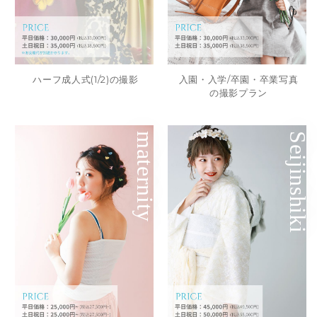
ハーフ成人式(1/2)の撮影
入園・入学/卒園・卒業写真
の撮影プラン
maternity
Seijinshiki