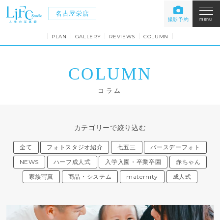
名古屋栄店
撮影予約
menu
PLAN
GALLERY
REVIEWS
COLUMN
COLUMN
コラム
カテゴリーで絞り込む
全て
フォトスタジオ紹介
七五三
バースデーフォト
NEWS
ハーフ成人式
入学入園・卒業卒園
赤ちゃん
家族写真
商品・システム
maternity
成人式