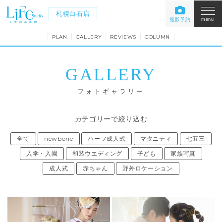
札幌白石店
撮影予約
menu
PLAN
GALLERY
REVIEWS
COLUMN
GALLERY
フォトギャラリー
カテゴリーで絞り込む
全て
newbone
ハーフ成人式
マタニティ
七五三
入学・入園
和装ウエディング
子ども
家族写真
成人式
赤ちゃん
野外ロケーション