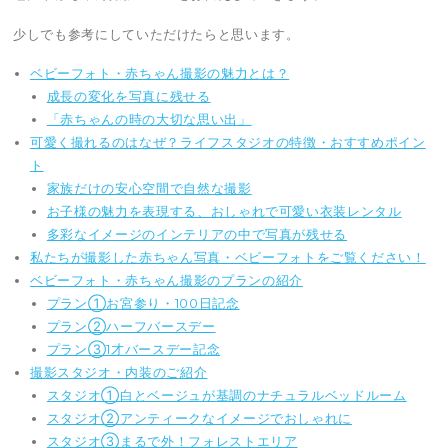
少しでも参考にしていただけたらと思います。
ベビーフォト・赤ちゃん撮影の魅力とは？
成長の変化を写真に残せる
「赤ちゃんの時の大切な思い出」
可愛く撮れるのはなぜ？ライフスタジオの特徴・おすすめポイン
ト
家族だけの安心空間で自然な撮影
お子様の魅力を表現する、おしゃれで可愛い衣装レンタル
多彩なイメージのインテリアの中で写真が残せる
私たちが撮影した赤ちゃん写真・ベビーフォトをご覧ください！
ベビーフォト・赤ちゃん撮影のプランの紹介
プラン①お宮参り・100日記念
プラン②ハーフバースデー
プラン③1才バースデー記念
撮影スタジオ・内装のご紹介
スタジオ①白とベージュが基調のナチュラルベッドルーム
スタジオ②アンティークなイメージでおしゃれに
スタジオ③まるで外！フォレストエリア