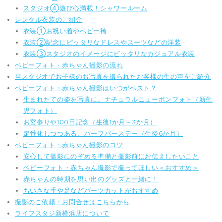
スタジオ④遊び心満載！シャワールーム
レンタル衣装のご紹介
衣装①お祝い着やベビー袴
衣装②記念にピッタリなドレスやスーツなどの洋装
衣装③スタジオのイメージにピッタリなカジュアル衣装
ベビーフォト・赤ちゃん撮影の流れ
当スタジオでお子様のお写真を撮られたお客様の生の声をご紹介
ベビーフォト・赤ちゃん撮影はいつがベスト？
生まれたての姿を写真に。ナチュラルニューボンフォト（新生
児フォト）
お宮参りや100日記念（生後1か月～3か月）
定番化しつつある、ハーフバースデー（生後6か月）
ベビーフォト・赤ちゃん撮影のコツ
安心して撮影にのぞめる準備と撮影前にお伝えしたいこと
ベビーフォト・赤ちゃん撮影で撮ってほしい＜おすすめ＞
赤ちゃんの時期を思い出のグッズと一緒に！
ちいさな手や足などパーツカットがおすすめ
撮影のご依頼・お問合せはこちらから
ライフスタジ新横浜店について