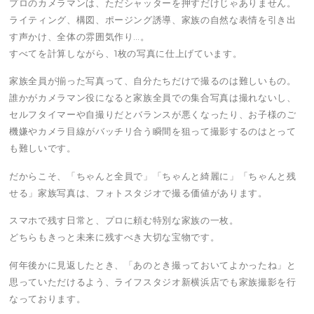
プロのカメラマンは、ただシャッターを押すだけじゃありません。
ライティング、構図、ポージング誘導、家族の自然な表情を引き出
す声かけ、全体の雰囲気作り…。
すべてを計算しながら、1枚の写真に仕上げています。
家族全員が揃った写真って、自分たちだけで撮るのは難しいもの。
誰かがカメラマン役になると家族全員での集合写真は撮れないし、
セルフタイマーや自撮りだとバランスが悪くなったり、お子様のご
機嫌やカメラ目線がバッチリ合う瞬間を狙って撮影するのはとって
も難しいです。
だからこそ、「ちゃんと全員で」「ちゃんと綺麗に」「ちゃんと残
せる」家族写真は、フォトスタジオで撮る価値があります。
スマホで残す日常と、プロに頼む特別な家族の一枚。
どちらもきっと未来に残すべき大切な宝物です。
何年後かに見返したとき、「あのとき撮っておいてよかったね」と
思っていただけるよう、ライフスタジオ新横浜店でも家族撮影を行
なっております。