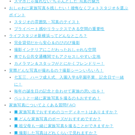
スマホじゃ撮れない“ちゃんとした”写真の魅力
おしゃれに家族写真を残したい！後悔なくフォトスタジオを選ぶ
ポイント
スタジオの雰囲気・写真のテイスト
プライベート感やリラックスできる空間の重要性
ライフスタジオ新横浜ってどんなところ？
完全貸切だから安心＆のびのび撮影
撮影インテリアにこだわったおしゃれな空間
車でも公共交通機関でもアクセスしやすい立地
カメラマン＆スタッフがとにかくフレンドリー！
実際どんな写真が撮れるの？撮影シーンいろいろ！
七五三、ハーフ成人式、入園入学&卒園卒業、記念日で一緒
に！
毎年の誕生日の記念と合わせて家族の思い出を！
ペットと一緒に家族写真を撮るのもおすすめ！
家族写真についてよくある質問FAQ
■ 家族写真でおすすめのコーディネートはありますか？
■ どんな家族写真のポーズがおすすめですか？
■ 祖父母も一緒に家族写真を撮ることができますか？
■ 撮影した写真はどれくらいで見れますか？