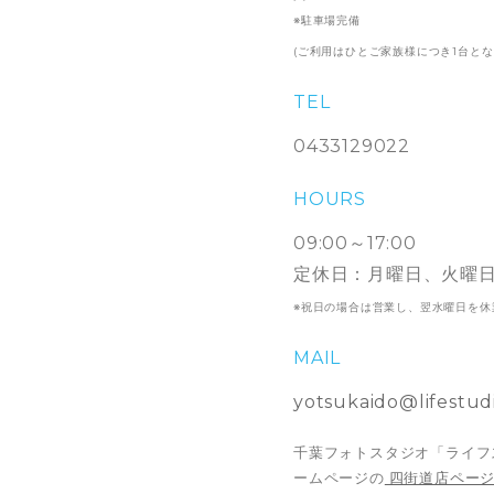
※駐車場完備
(ご利用はひとご家族様につき1台と
TEL
0433129022
HOURS
09:00～17:00
定休日：月曜日、火曜
※祝日の場合は営業し、翌水曜日を休
MAIL
yotsukaido@lifestudi
千葉フォトスタジオ「ライフ
ームページの
四街道店ページ