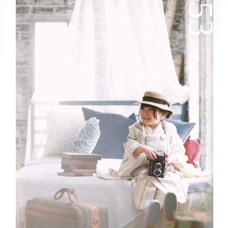
y
753