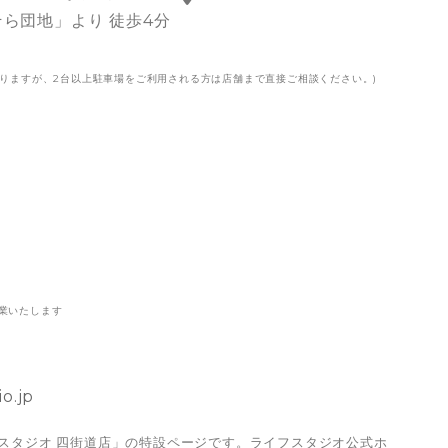
ら団地」より 徒歩4分
なりますが、2台以上駐車場をご利用される方は店舗まで直接ご相談ください。)
日
業いたします
o.jp
スタジオ 四街道店」の特設ページです。ライフスタジオ公式ホ