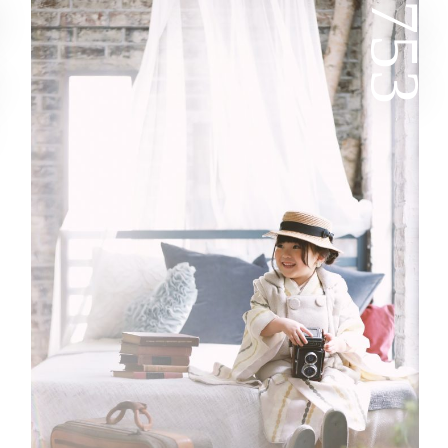
y
753