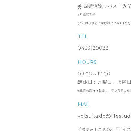
四街道駅→バス「みそ
※駐車場完備
(ご利用はひとご家族様につき1台と
TEL
0433129022
HOURS
09:00～17:00
定休日：月曜日、火曜
※祝日の場合は営業し、翌水曜日を休
MAIL
yotsukaido@lifestudi
千葉フォトスタジオ「ライフ