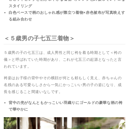
スタイリング
白色ベースで柄のおしゃれ感が際立つ着物×赤色被布が写真映えす
る組み合わせ
＜５歳男の子七五三着物＞
５歳男の子の七五三は、成人男性と同じ袴を着る時期として＜袴の
儀＞と呼ばれていた時期があり、これが七五三の起源となったと言
われています。
袴姿はお子様の背中やその横顔が何とも頼もしく見え、赤ちゃんの
名残のある可愛らしさから一気にかっこいい男の子の姿になり、成
長を感じること間違いなしです。
背中の兜がなんともかっこいい羽織りにゴールドの豪華な柄の袴
で華やかに