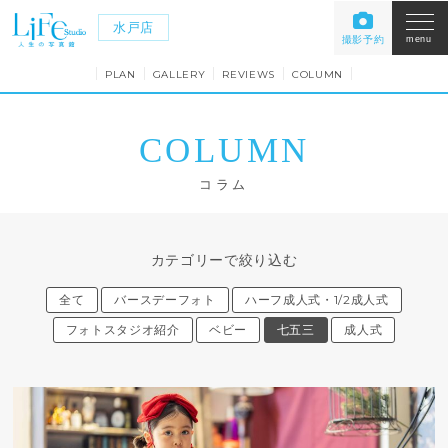
水戸店
撮影予約
menu
PLAN
GALLERY
REVIEWS
COLUMN
COLUMN
コラム
カテゴリーで絞り込む
全て
バースデーフォト
ハーフ成人式・1/2成人式
フォトスタジオ紹介
ベビー
七五三
成人式