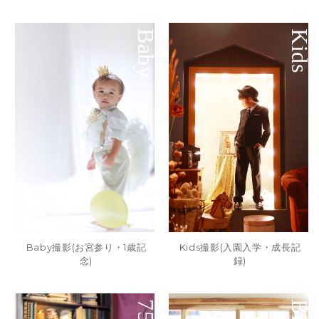
Baby
Kids
Baby撮影(お宮参り・1歳記
Kids撮影(入園入学・成長記
念)
録)
753