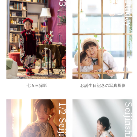
Birthday
七五三撮影
お誕生日記念の写真撮影
1/2 Seijinshiki
Seijinshiki