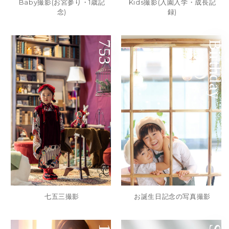
Baby撮影(お宮参り・1歳記
Kids撮影(入園入学・成長記
念)
録)
753
Birthday
七五三撮影
お誕生日記念の写真撮影