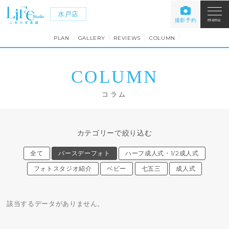
水戸店
撮影予約
menu
PLAN
GALLERY
REVIEWS
COLUMN
COLUMN
コラム
カテゴリーで絞り込む
全て
バースデーフォト
ハーフ成人式・1/2成人式
フォトスタジオ紹介
ベビー
七五三
成人式
該当するデータがありません。