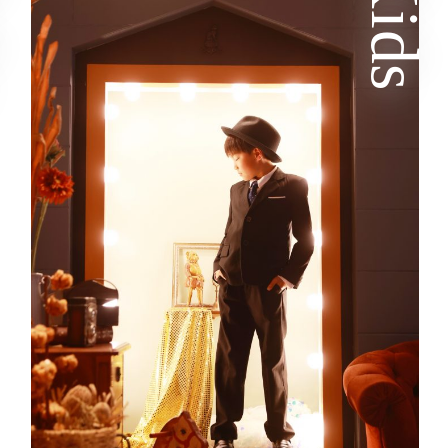
y
Kids