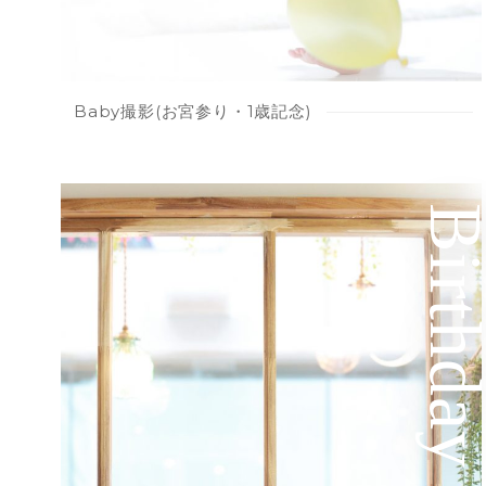
Baby撮影(お宮参り・1歳記念)
Birthd