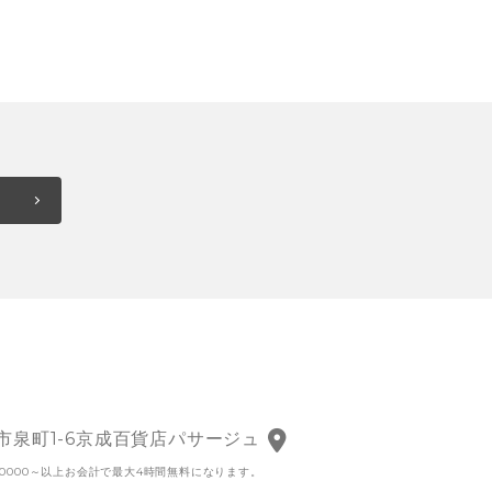
戸市泉町1-6京成百貨店パサージュ
0000～以上お会計で最大4時間無料になります。