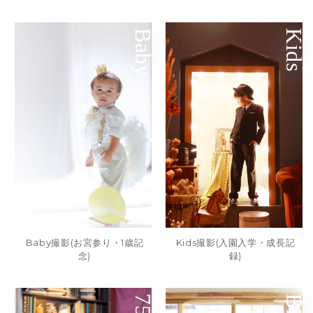
Baby
Kids
Baby撮影(お宮参り・1歳記
Kids撮影(入園入学・成長記
念)
録)
753