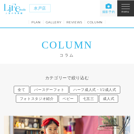
水戸店
撮影予約
menu
PLAN
GALLERY
REVIEWS
COLUMN
COLUMN
コラム
カテゴリーで絞り込む
全て
バースデーフォト
ハーフ成人式・1/2成人式
フォトスタジオ紹介
ベビー
七五三
成人式