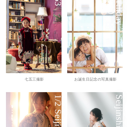
Birthday
七五三撮影
お誕生日記念の写真撮影
1/2 Seijinshiki
Seijinshiki