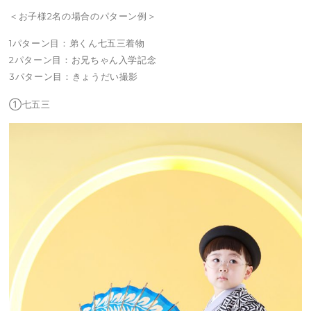
＜お子様2名の場合のパターン例＞
1パターン目：弟くん七五三着物
2パターン目：お兄ちゃん入学記念
3パターン目：きょうだい撮影
①七五三