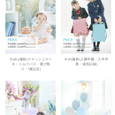
Baby撮影(スマッシュケー
Kids撮影(入園卒園・入学卒
キ・ミルクバス・選び取
業・成長記録)
り・1歳記念)
753
Birthday