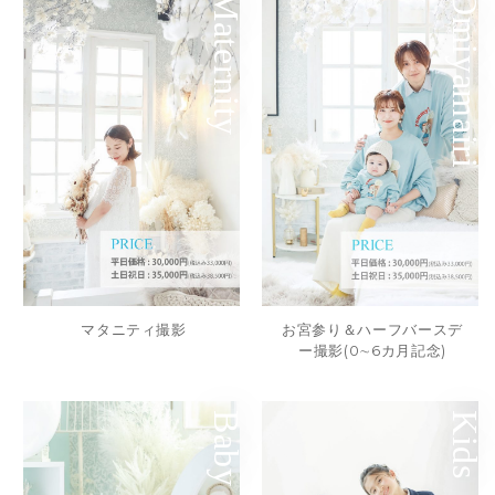
Maternity
Omiyamairi
マタニティ撮影
お宮参り＆ハーフバースデ
ー撮影(0∼6カ月記念)
Baby
Kids