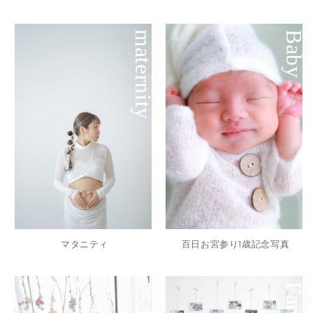
maternity
Baby
マタニティ
百日お宮参り1歳記念写真
753