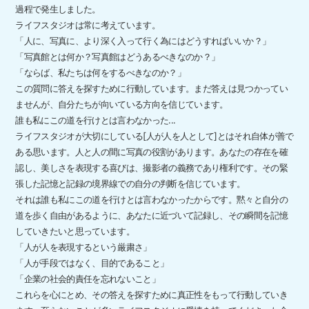
過程で発生しました。
ライフスタジオは常に考えています。
「人に、写真に、より深く入って行く為にはどうすればいいか？」
「写真館とは何か？写真館はどうあるべきなのか？」
「ならば、私たちは何をするべきなのか？」
この質問に答えを探すために行動しています。まだ答えは見つかってい
ませんが、自分たちが向いている方向を信じています。
誰も私にこの道を行けとは言わなかった...
ライフスタジオが大切にしている[人が人を人として]とはそれ自体が善で
ある思います。人と人の間に写真の役割があります。あなたの存在を確
認し、美しさを表現する喜びは、撮影者の義務であり権利です。その緊
張した記憶と記録の境界線での自分の判断を信じています。
それは誰も私にこの道を行けとは言わなかったからです。黙々と自分の
道を歩く自由があるように、あなたに近づいて記録し、その瞬間を記憶
していきたいと思っています。
「人が人を表現するという厳粛さ」
「人が手段ではなく、目的であること」
「企業の社会的責任を忘れないこと」
これらを心にとめ、その答えを探すために真正性をもって行動していき