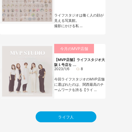
ライフスタジオは働く人の顔が
見える写真館。
撮影にかける私 ...
今月のMVP店舗
【MVP店舗】ライフスタジオ大
阪１号店を ...
2023/1/6
8
今回ライフスタジオのMVP店舗
に選ばれたのは、関西最高のチ
ームワークを誇る【ライ ...
ライフ人