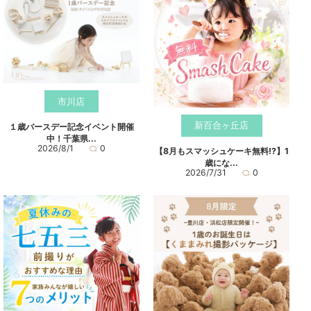
市川店
新百合ヶ丘店
１歳バースデー記念イベント開催
中！千葉県...
2026/8/1
0
【8月もスマッシュケーキ無料⁉】1
歳にな...
2026/7/31
0