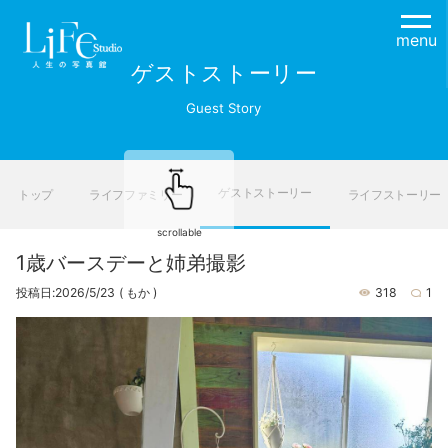
menu
ゲストストーリー
Guest Story
ゲストストーリー
トップ
ライフファミリー
ライフストーリー
scrollable
1歳バースデーと姉弟撮影
投稿日:2026/5/23
( もか )
318
1