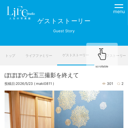
menu
ゲストストーリー
Guest Story
ゲストストーリー
トップ
ライフファミリー
ライフストーリー
scrollable
ぽぽぽの七五三撮影を終えて
投稿日:2026/5/23
( maki0811 )
301
2