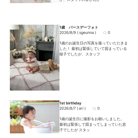
1歳 バースデーフォト
2026/8/9
( sgeunna )
0
1歳のお誕生日の写真を撮っていただきま
した！ 最初は緊張していて固まっている
様子でしたが、スタッフ
1st birthday
2026/8/7
( ari )
0
1歳の誕生日に撮影をお願いしました。
最初は緊張して固まってしまっていた息
子でしたが スタッ