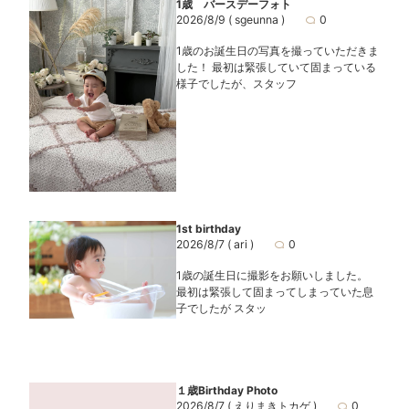
1歳 バースデーフォト
2026/8/9
( sgeunna )
0
1歳のお誕生日の写真を撮っていただきま
した！ 最初は緊張していて固まっている
様子でしたが、スタッフ
1st birthday
2026/8/7
( ari )
0
1歳の誕生日に撮影をお願いしました。
最初は緊張して固まってしまっていた息
子でしたが スタッ
１歳Birthday Photo
2026/8/7
( えりまきトカゲ )
0