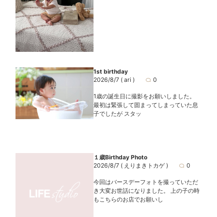
1st birthday
2026/8/7
( ari )
0
1歳の誕生日に撮影をお願いしました。
最初は緊張して固まってしまっていた息
子でしたが スタッ
１歳Birthday Photo
2026/8/7
( えりまきトカゲ )
0
今回はバースデーフォトを撮っていただ
き大変お世話になりました。 上の子の時
もこちらのお店でお願いし