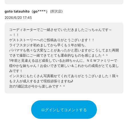
goto tatsuhito（go****）
(
所沢店
)
2026/6/20 17:45
コーディネーターでご一緒させていただきましたごっちゃんです～
～！！
ゲストストーリーへのご投稿ありがとうございます！！
ライフスタジオ初めましてから早くも１年が経ち、
パパママも色々な大変なことがあったかと思いますがこうしてまた再開
できて撮影にご一緒できてとても運命的なものを感じました＾＾
1年前と見違えるほど成長しているお姉ちゃんに、ＮＥＷファミリーで
穏やかな妹ちゃん！お会いできて嬉しい＆これからの成長がとても楽し
みです！
インスタにもたくさん写真載せてくれてありがとうございました！我々
も２人が成人するまで現役頑張りますね♪
次の1歳記念が今から楽しみです＾＾
ログインしてコメントする