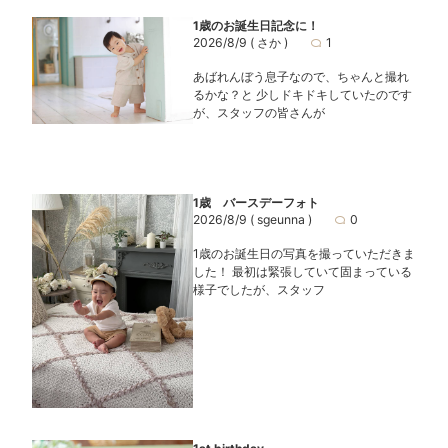
1歳のお誕生日記念に！
2026/8/9
( さか )
1
あばれんぼう息子なので、ちゃんと撮れ
るかな？と 少しドキドキしていたのです
が、スタッフの皆さんが
1歳 バースデーフォト
2026/8/9
( sgeunna )
0
1歳のお誕生日の写真を撮っていただきま
した！ 最初は緊張していて固まっている
様子でしたが、スタッフ