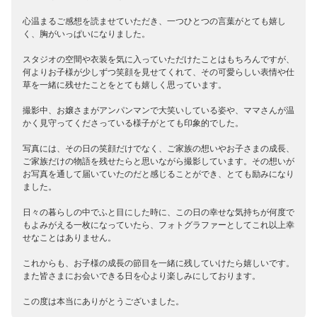
心温まるご感想を読ませていただき、一つひとつの言葉がとても嬉し
く、胸がいっぱいになりました。
スタジオの空間や衣装を気に入っていただけたことはもちろんですが、
何よりお子様が少しずつ笑顔を見せてくれて、その可愛らしい表情や仕
草を一緒に残せたことをとても嬉しく思っています。
撮影中、お嬢さまがアンパンマンで大笑いしている姿や、ママさんが温
かく見守ってくださっている様子がとても印象的でした。
写真には、その日の笑顔だけでなく、ご家族の想いやお子さまの成長、
ご家族だけの物語を残せたらと思いながら撮影しています。その想いが
お写真を通して届いていたのだと感じることができ、とても励みになり
ました。
日々の暮らしの中でふと目にした時に、この日の幸せな気持ちが何度で
もよみがえる一枚になっていたら、フォトグラファーとしてこれ以上幸
せなことはありません。
これからも、お子様の成長の節目を一緒に残していけたら嬉しいです。
また皆さまにお会いできる日を心より楽しみにしております。
この度は本当にありがとうございました。