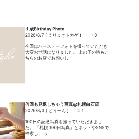
１歳Birthday Photo
2026/8/7
( えりまきトカゲ )
0
今回はバースデーフォトを撮っていただき
大変お世話になりました。 上の子の時もこ
ちらのお店でお願いし
何回も見返しちゃう写真@札幌白石店
2026/8/3
( どぅーん )
1
100日の記念写真を撮っていただきまし
た。 「札幌 100日写真」とネットやSNSで
検索し、 ラ