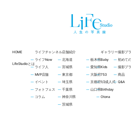
HOME
ライフチャンネル
店舗紹介
ギャラリー
撮影プ
ライフNow
北海道
栃木県
Baby
初めて
LifeStudioとは
ライフ人
宮城県
愛知県
Kids
撮影プ
MVP店舗
東京都
大阪府
753
商品
イベント
埼玉県
京都府
1/2成人式
Q&A
フォトフェス
千葉県
山口県
Birthday
コラム
神奈川県
Otona
茨城県