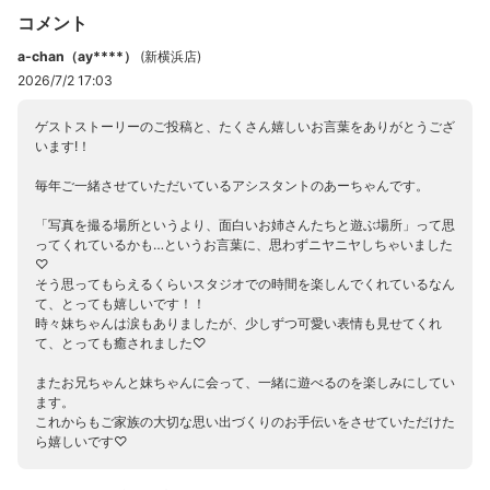
コメント
a-chan（ay****）
(
新横浜店
)
2026/7/2 17:03
ゲストストーリーのご投稿と、たくさん嬉しいお言葉をありがとうござ
います!！
毎年ご一緒させていただいているアシスタントのあーちゃんです。
「写真を撮る場所というより、面白いお姉さんたちと遊ぶ場所」って思
ってくれているかも…というお言葉に、思わずニヤニヤしちゃいました
♡
そう思ってもらえるくらいスタジオでの時間を楽しんでくれているなん
て、とっても嬉しいです！！
時々妹ちゃんは涙もありましたが、少しずつ可愛い表情も見せてくれ
て、とっても癒されました♡
またお兄ちゃんと妹ちゃんに会って、一緒に遊べるのを楽しみにしてい
ます。
これからもご家族の大切な思い出づくりのお手伝いをさせていただけた
ら嬉しいです♡