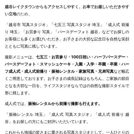
越谷レイクタウンからもアクセスしやすく、お車でお越しいただきやす
い立地
のため、
「越谷市 写真スタジオ」「七五三 写真スタジオ 埼玉」「成人式 前撮
り 埼玉」「お宮参り 写真」「バースデーフォト 越谷」などでお探しの
お客様にも多くお選びいただき、お子さまの大切な記念日を自然な笑顔
とともに写真に残しています。
撮影メニューは、
七五三・お宮参り・100日祝い・ハーフバースデー・
バースデーフォト・スマッシュケーキ・入園・入学・卒園・卒業・ハー
フ成人式・成人式前撮り・振袖レンタル・家族写真・兄弟写真
など幅広
くご用意しております。お子さまの成長記録はもちろん、ご家族の節目
となる大切な一日を、ライフスタジオならではの自然な撮影スタイルで
形に残します。
成人式では、
振袖レンタルから前撮り撮影も行えます。
「振袖レンタル 埼玉」「成人式 写真スタジオ」「成人式 前撮り 越
谷」をお探しの方にもご好評いただいています。
これからも地域の皆さまに愛される写真スタジオとして、一人ひとりの