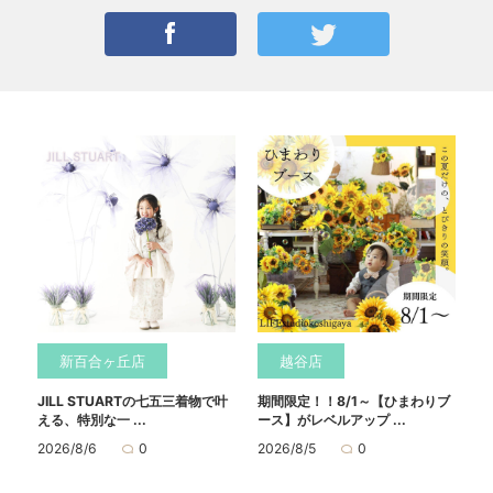
新百合ヶ丘店
越谷店
JILL STUARTの七五三着物で叶
期間限定！！8/1～【ひまわりブ
える、特別な一 ...
ース】がレベルアップ ...
2026/8/6
0
2026/8/5
0