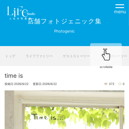
menu
店舗フォトジェニック集
Photogenic
トップ
ライフファミリー
ゲストストーリー
ライフストーリー
scrollable
time is
投稿日:2026/6/22 更新日:2026/6/22
372
0